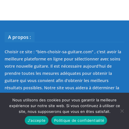
A propos :
Choisir ce site : "
bien-choisir-sa-guitare.com
" , c'est avoir la
meilleure plateforme en ligne pour sélectionner avec soins
votre nouvelle guitare. Il est nécessaire aujourd'hui de
prendre toutes les mesures adéquates pour obtenir la
guitare qui vous convient afin d'obtenir les meilleurs
résultats possibles. Notre site vous aidera à déterminer la
guitare de vos rêves en fonction des vos critères
Nous utilisons des cookies pour vous garantir la meilleure
personnalisés. C’est avec soins que nous avons publié ces
expérience sur notre site web. Si vous continuez à utiliser ce
articles pour vous aider dans votre choix. Utilisez les liens
site, nous supposerons que vous en êtes satisfait.
situés en bas de chaque article pour trouver rapidement la
J'accepte
Politique de confidentialité
guitare qui conviendra à toutes vos attentes.