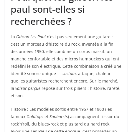
paul sont-elles si
recherchées ?
La
Gibson Les Paul
n’est pas seulement une guitare :
c’est un morceau d’histoire du rock. Inventée à la fin
des années 1950, elle combine un corps massif, un
manche confortable et des micros humbuckers qui ont
redéfini le son électrique. Cette combinaison a créé une
identité sonore unique —
sustain
, attaque, chaleur —
que les guitaristes recherchent encore. Sur le marché,
la
valeur perçue
repose sur trois piliers : histoire, rareté,
et son.
Histoire : Les modèles sortis entre 1957 et 1960 (les
fameux
Goldtops
et
Sunbursts
) accompagnent l’essor du
rock’n’roll, du blues-rock et plus tard du hard rock.
Avoir une Les Paul de cette époque, c’est posséder un