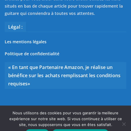
situés en bas de chaque article pour trouver rapidement la
guitare qui conviendra à toutes vos attentes.
Légal :
Les mentions légales
Politique de confidentialité
« En tant que Partenaire Amazon, je réalise un
bénéfice sur les achats remplissant les conditions
requises»
Nous utilisons des cookies pour vous garantir la meilleure
Copyright © 2026
Bien choisir sa guitare
. Tous droits
expérience sur notre site web. Si vous continuez à utiliser ce
réservés.
site, nous supposerons que vous en êtes satisfait.