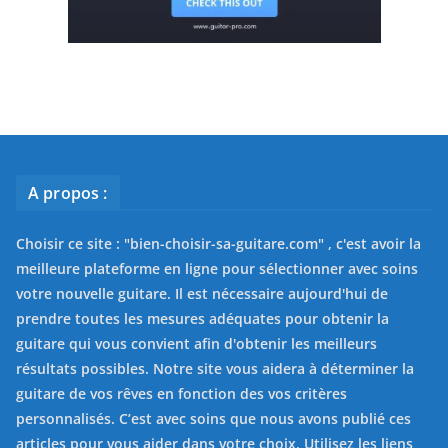
A propos :
Choisir ce site : "
bien-choisir-sa-guitare.com
" , c'est avoir la
meilleure plateforme en ligne pour sélectionner avec soins
votre nouvelle guitare. Il est nécessaire aujourd'hui de
prendre toutes les mesures adéquates pour obtenir la
guitare qui vous convient afin d'obtenir les meilleurs
résultats possibles. Notre site vous aidera à déterminer la
guitare de vos rêves en fonction des vos critères
personnalisés. C’est avec soins que nous avons publié ces
articles pour vous aider dans votre choix. Utilisez les liens