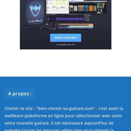
A propos :
Choisir ce site : "
bien-choisir-sa-guitare.com
" , c'est avoir la
meilleure plateforme en ligne pour sélectionner avec soins
votre nouvelle guitare. Il est nécessaire aujourd'hui de
prendre toutes les mesures adéquates pour obtenir la