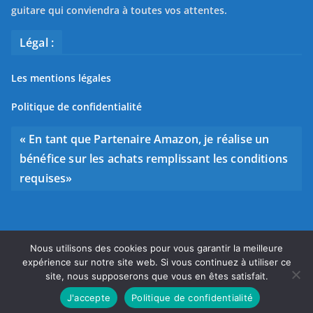
guitare qui conviendra à toutes vos attentes.
Légal :
Les mentions légales
Politique de confidentialité
« En tant que Partenaire Amazon, je réalise un
bénéfice sur les achats remplissant les conditions
requises»
Nous utilisons des cookies pour vous garantir la meilleure
Copyright © 2026
Bien choisir sa guitare
. Tous droits
expérience sur notre site web. Si vous continuez à utiliser ce
réservés.
site, nous supposerons que vous en êtes satisfait.
Theme
ColorMag
par ThemeGrill. Propulsé par
WordPress
.
J'accepte
Politique de confidentialité