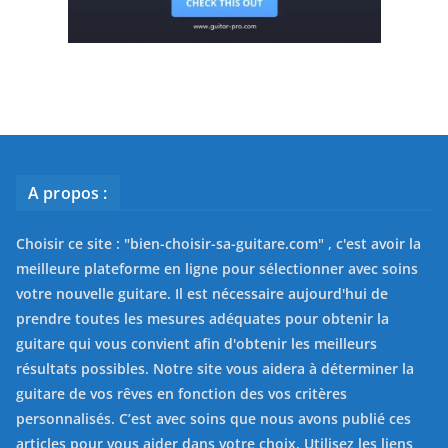
A propos :
Choisir ce site : "
bien-choisir-sa-guitare.com
" , c'est avoir la
meilleure plateforme en ligne pour sélectionner avec soins
votre nouvelle guitare. Il est nécessaire aujourd'hui de
prendre toutes les mesures adéquates pour obtenir la
guitare qui vous convient afin d'obtenir les meilleurs
résultats possibles. Notre site vous aidera à déterminer la
guitare de vos rêves en fonction des vos critères
personnalisés. C’est avec soins que nous avons publié ces
articles pour vous aider dans votre choix. Utilisez les liens