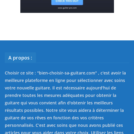
A propos :
Choisir ce site : "
bien-choisir-sa-guitare.com
" , c'est avoir la
meilleure plateforme en ligne pour sélectionner avec soins
votre nouvelle guitare. Il est nécessaire aujourd'hui de
prendre toutes les mesures adéquates pour obtenir la
guitare qui vous convient afin d'obtenir les meilleurs
résultats possibles. Notre site vous aidera à déterminer la
guitare de vos rêves en fonction des vos critères
personnalisés. C’est avec soins que nous avons publié ces
articles pour vous aider dans votre choix. Utilisez les liens