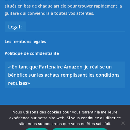
situés en bas de chaque article pour trouver rapidement la
guitare qui conviendra à toutes vos attentes.
Légal :
Les mentions légales
Politique de confidentialité
« En tant que Partenaire Amazon, je réalise un
bénéfice sur les achats remplissant les conditions
requises»
Nous utilisons des cookies pour vous garantir la meilleure
Copyright © 2026
Bien choisir sa guitare
. Tous droits
expérience sur notre site web. Si vous continuez à utiliser ce
réservés.
site, nous supposerons que vous en êtes satisfait.