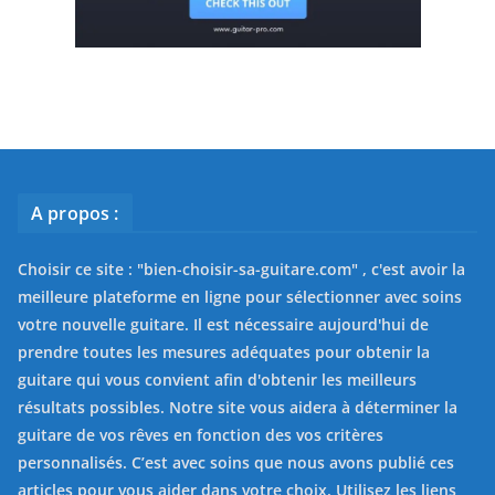
A propos :
Choisir ce site : "
bien-choisir-sa-guitare.com
" , c'est avoir la
meilleure plateforme en ligne pour sélectionner avec soins
votre nouvelle guitare. Il est nécessaire aujourd'hui de
prendre toutes les mesures adéquates pour obtenir la
guitare qui vous convient afin d'obtenir les meilleurs
résultats possibles. Notre site vous aidera à déterminer la
guitare de vos rêves en fonction des vos critères
personnalisés. C’est avec soins que nous avons publié ces
articles pour vous aider dans votre choix. Utilisez les liens