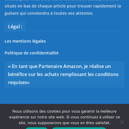
situés en bas de chaque article pour trouver rapidement la
guitare qui conviendra à toutes vos attentes.
Légal :
Les mentions légales
Politique de confidentialité
« En tant que Partenaire Amazon, je réalise un
bénéfice sur les achats remplissant les conditions
requises»
Nous utilisons des cookies pour vous garantir la meilleure
Copyright © 2026
Bien choisir sa guitare
. Tous droits
expérience sur notre site web. Si vous continuez à utiliser ce
réservés.
site, nous supposerons que vous en êtes satisfait.