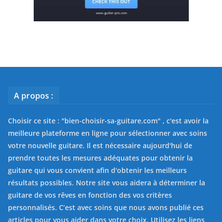
A propos :
Choisir ce site : "
bien-choisir-sa-guitare.com
" , c'est avoir la
meilleure plateforme en ligne pour sélectionner avec soins
votre nouvelle guitare. Il est nécessaire aujourd'hui de
prendre toutes les mesures adéquates pour obtenir la
guitare qui vous convient afin d'obtenir les meilleurs
résultats possibles. Notre site vous aidera à déterminer la
guitare de vos rêves en fonction des vos critères
personnalisés. C’est avec soins que nous avons publié ces
articles pour vous aider dans votre choix. Utilisez les liens