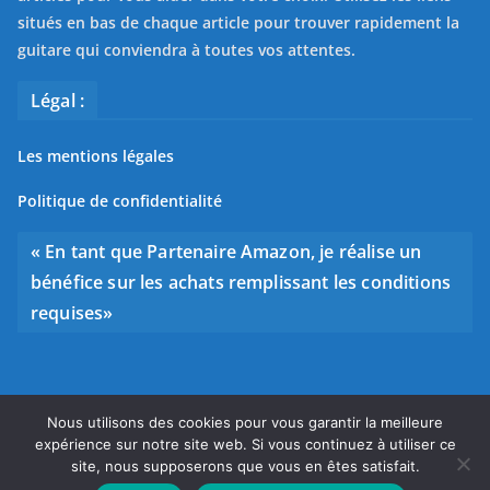
situés en bas de chaque article pour trouver rapidement la
guitare qui conviendra à toutes vos attentes.
Légal :
Les mentions légales
Politique de confidentialité
« En tant que Partenaire Amazon, je réalise un
bénéfice sur les achats remplissant les conditions
requises»
Nous utilisons des cookies pour vous garantir la meilleure
Copyright © 2026
Bien choisir sa guitare
. Tous droits
expérience sur notre site web. Si vous continuez à utiliser ce
réservés.
site, nous supposerons que vous en êtes satisfait.