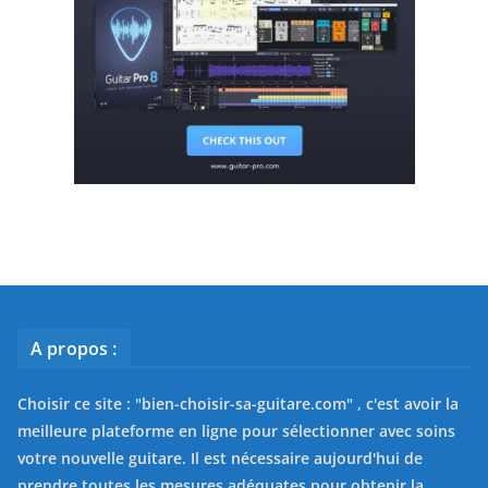
A propos :
Choisir ce site : "
bien-choisir-sa-guitare.com
" , c'est avoir la
meilleure plateforme en ligne pour sélectionner avec soins
votre nouvelle guitare. Il est nécessaire aujourd'hui de
prendre toutes les mesures adéquates pour obtenir la