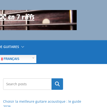
E GUITARES
FRANÇAIS
Rechercher
Choisir la meilleure guitare acoustique : le guide
2026