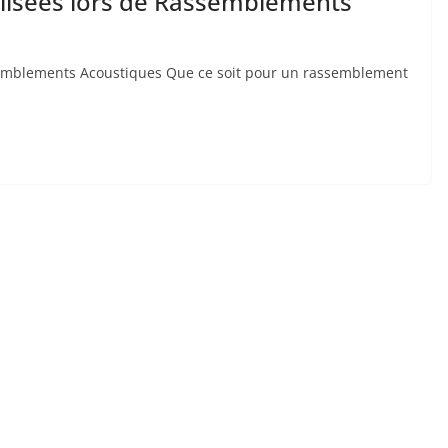
tilisées lors de Rassemblements
assemblements ⁤Acoustiques Que‌ ce soit​ pour un‍ rassemblement⁢