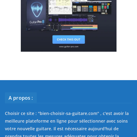
A propos :
Choisir ce site : "
bien-choisir-sa-guitare.com
" , c'est avoir la
meilleure plateforme en ligne pour sélectionner avec soins
votre nouvelle guitare. Il est nécessaire aujourd'hui de
prendre toutes les mesures adéquates pour obtenir la