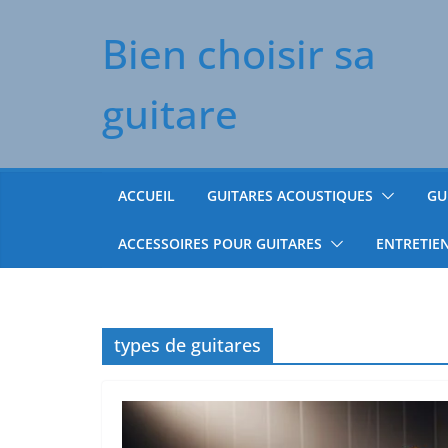
Passer
Bien choisir sa
au
contenu
guitare
ACCUEIL
GUITARES ACOUSTIQUES
GU
ACCESSOIRES POUR GUITARES
ENTRETIE
types de guitares