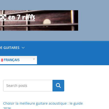
E GUITARES
FRANÇAIS
Rechercher
Choisir la meilleure guitare acoustique : le guide
2026