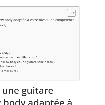
low body adaptée à votre niveau de compétence
 body
w body ?
bonnes pour ‌les débutants ?
re hollow body et une guitare semi-hollow ?
lus chères ⁤?
la‌ meilleure ?
 une guitare
w body adaptée à