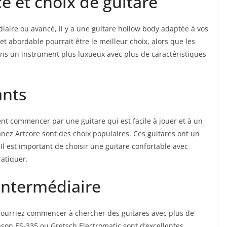
 et choix de ⁣guitare
iaire ou avancé, il y a une guitare hollow body adaptée à vos
et​ abordable pourrait être le meilleur choix, alors que les
 ⁢un ⁣instrument plus luxueux‍ avec ⁤plus⁣ de caractéristiques⁢
ants
nt commencer⁣ par une guitare qui est‌ facile ‍à jouer et à un
anez Artcore sont des choix populaires. Ces guitares ont un
 Il est important de choisir une‍ guitare confortable avec
ratiquer.
intermédiaire
pourriez commencer à chercher des guitares avec plus de⁢
bson ES-335 ou ⁤Gretsch Electromatic sont d’excellentes