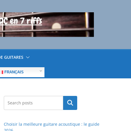
E GUITARES
FRANÇAIS
Rechercher
Choisir la meilleure guitare acoustique : le guide
2026