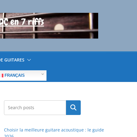
E GUITARES
FRANÇAIS
Rechercher
Choisir la meilleure guitare acoustique : le guide
2026