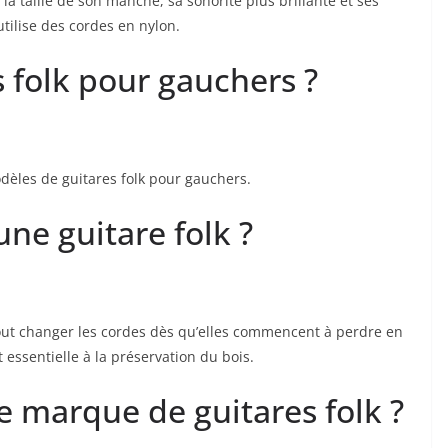
⁢ la taille⁤ de son manche, sa sonorité plus brillante‌ et ses⁤
utilise des cordes en nylon.
s folk pour gauchers ⁤?
èles de guitares folk pour gauchers.
ne guitare folk ?
rtout⁢ changer les ⁤cordes dès qu’elles commencent à perdre⁤ en
essentielle à‌ la préservation du bois.
re marque de guitares⁣ folk ?