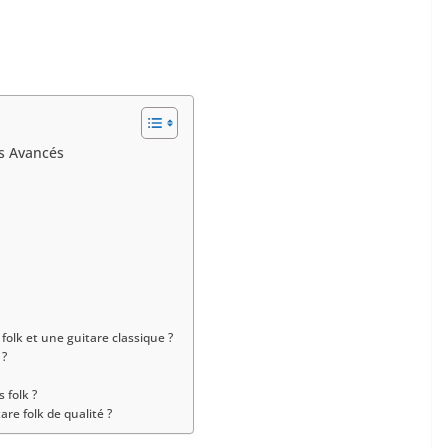
urs Avancés
folk et une guitare classique ⁣?
⁤?
 folk ?
re folk de qualité ‌?