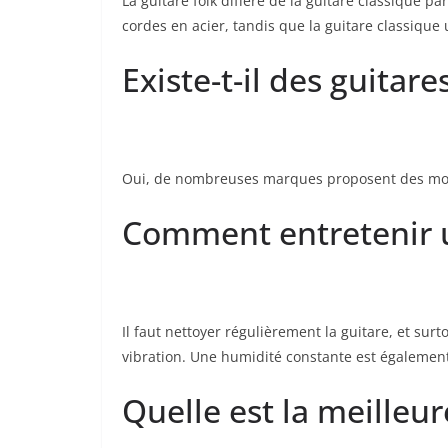
La ‍guitare folk diffère de la guitare‍ classique par
cordes en acier, tandis que la guitare classique 
Existe-t-il des guitare
Oui,‌ de nombreuses marques proposent des mod
Comment entretenir⁤ u
Il faut nettoyer‌ régulièrement la guitare,‍ et su
vibration.‍ Une humidité constante est également 
Quelle est la‍ meilleu