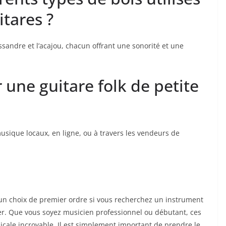
itares ?
ssandre et ⁣l’acajou, chacun offrant ⁤une sonorité et une
 une‍ guitare folk de petite
ique locaux, en ‌ligne, ‍ou⁣ à travers les vendeurs de
 un ‌choix ⁣de ​premier ordre⁢ si vous recherchez un⁣ instrument
rter. Que vous soyez musicien professionnel ou débutant, ces
icale incroyable. Il est simplement important⁤ de prendre ⁢le