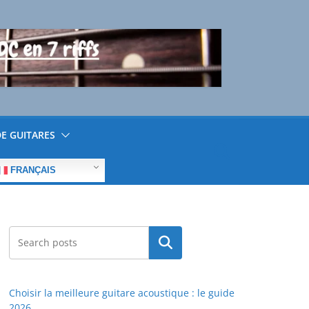
E GUITARES
FRANÇAIS
Rechercher
Choisir la meilleure guitare acoustique : le guide
2026