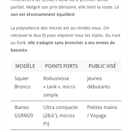
parfait. Malgré son prix dérisoire, elle tient la route. Le
son est étonnamment équilibré
.
La polyvalence des micros est au rendez-vous. On
retrouve le duo PJ pour explorer tous les styles. Du rock
au funk,
elle s’adapte sans broncher à vos envies de
bassiste
.
MODÈLE
POINTS FORTS
PUBLIC VISÉ
Squier
Robustesse
Jeunes
Bronco
« tank », micro
débutants
simple
Ibanez
Ultra compacte
Petites mains
GSRM20
(28,6″), micros
/ Voyage
P/J