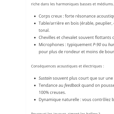
riche dans les harmoniques basses et médiums. L
Corps creux : forte résonance acoustique
Table/arrière en bois (érable, peuplier,
tonal.
Chevilles et chevalet souvent flottants 
Microphones : typiquement
P-90
ou
hu
pour plus de rondeur et moins de bo
Conséquences acoustiques et électriques :
Sustain
souvent plus court que sur une s
Tendance au
feedback
quand on pousse l
100% creuses.
Dynamique naturelle : vous contrôlez 
Pourquoi les joueurs aiment les hollow ?