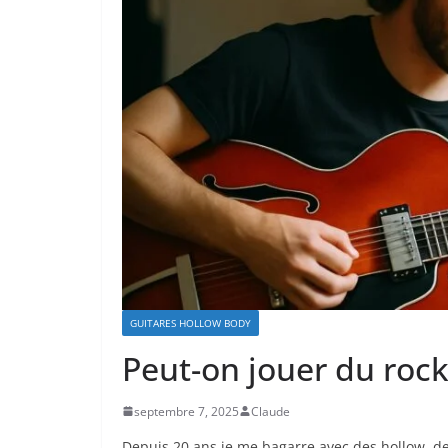
GUITARES HOLLOW BODY
Peut-on jouer du roc
septembre 7, 2025
Claude
Depuis 20 ans je me bagarre avec des hollow, de