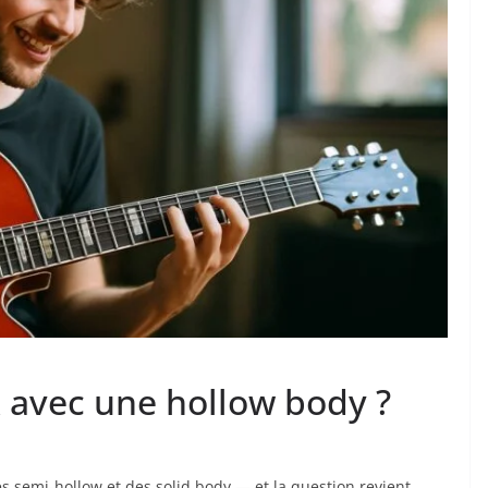
k avec une hollow body ?
s semi-hollow et des solid body — et la question revient