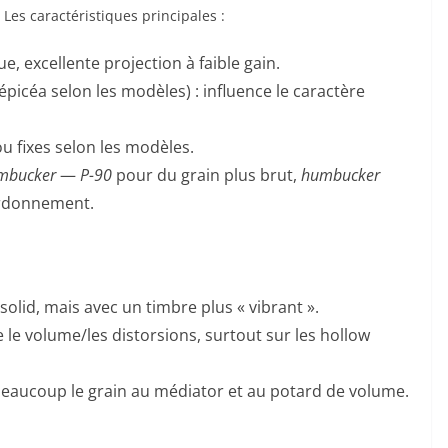
es caractéristiques principales :
, excellente projection à faible gain.
 épicéa selon les modèles) : influence le caractère
ou fixes selon les modèles.
mbucker
—
P-90
pour du grain plus brut,
humbucker
urdonnement.
olid, mais avec un timbre plus « vibrant ».
e volume/les distorsions, surtout sur les hollow
beaucoup le grain au médiator et au potard de volume.