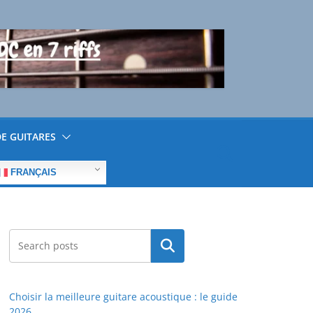
E GUITARES
FRANÇAIS
Rechercher
Choisir la meilleure guitare acoustique : le guide
2026