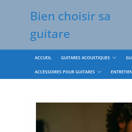
Passer
Bien choisir sa
au
contenu
guitare
ACCUEIL
GUITARES ACOUSTIQUES
GU
ACCESSOIRES POUR GUITARES
ENTRETIE