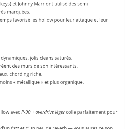
keys) et Johnny Marr ont utilisé des semi-
très marquées.
temps favorisé les hollow pour leur attaque et leur
s dynamiques, jolis cleans saturés.
réent des murs de son intéressants.
reux, chording riche.
moins « métallique » et plus organique.
ollow avec
P-90 + overdrive léger
colle parfaitement pour
 d’un
fuzz
et d’un peu de reverb — vous aurez ce son