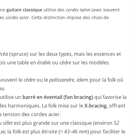
Une
guitare classique
utilise des
cordes nylon
(avec souvent
des
cordes acier
. Cette distinction impose des choix de
icéa
(spruce) sur les deux types, mais les essences et
fois une table en
érable
ou
cèdre
sur les modèles
 souvent le
cèdre
ou le
palissandre
, idem pour la folk où
ou
.
 utilise un
barré en éventail (fan bracing)
qui favorise la
des harmoniques. La folk mise sur le
X‑bracing
, offrant
la tension des cordes acier.
 sillet
est plus grande sur une classique (environ
52
e; la folk est plus étroite (≈
43–46 mm
) pour faciliter le