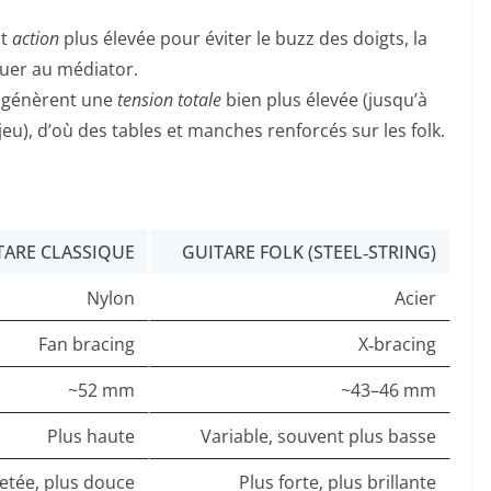
nt
action
plus élevée pour éviter le buzz des doigts, la
ouer au médiator.
r génèrent une
tension totale
bien plus élevée (jusqu’à
eu), d’où des tables et manches renforcés sur les folk.
TARE CLASSIQUE
GUITARE FOLK (STEEL‑STRING)
Nylon
Acier
Fan bracing
X‑bracing
~52 mm
~43–46 mm
Plus haute
Variable, souvent plus basse
etée, plus douce
Plus forte, plus brillante