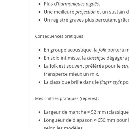
Plus d’
harmoniques aiguës
,
Une meilleure
projection
et un sustain d
Un registre graves plus percutant grâce
Conséquences pratiques :
En groupe acoustique, la
folk
portera mi
En solo intimiste, la
classique
dégagera p
La folk est souvent préférée pour le
st
transperce mieux un mix.
La classique brille dans le
finger‑style
pol
Mes chiffres pratiques (repères) :
Largeur de manche ≈ 52 mm (classique)
Longueur de diapason ≈ 650 mm pour la 
selon les modèles.