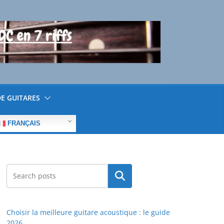
E GUITARES
FRANÇAIS
Rechercher
Choisir la meilleure guitare acoustique : le guide
2026