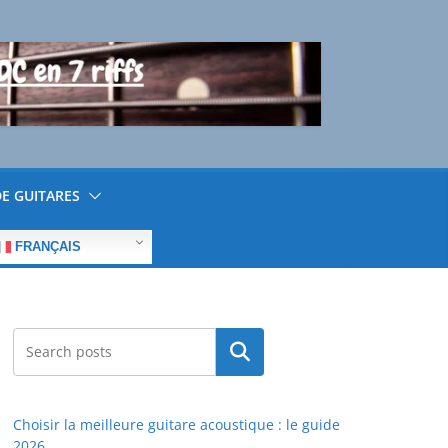
E GUITARES
FRANÇAIS
Rechercher
Choisir la meilleure guitare acoustique : le guide
2026