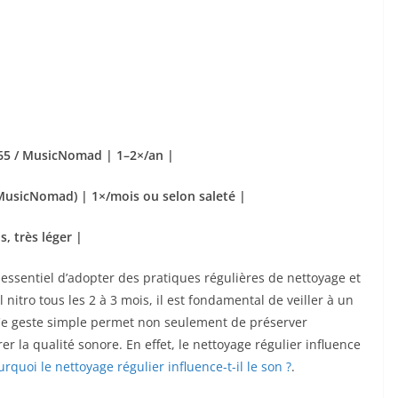
 65 / MusicNomad | 1–2×/an |
/MusicNomad) | 1×/mois ou selon saleté |
s, très léger |
t essentiel d’adopter des pratiques régulières de nettoyage et
 nitro tous les 2 à 3 mois, il est fondamental de veiller à un
Ce geste simple permet non seulement de préserver
er la qualité sonore. En effet, le nettoyage régulier influence
urquoi le nettoyage régulier influence-t-il le son ?
.