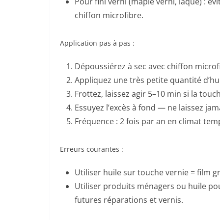
Pour fini verni (maple verni, laque) : évi
chiffon microfibre.
Application pas à pas :
Dépoussiérez à sec avec chiffon microf
Appliquez une très petite quantité d’hui
Frottez, laissez agir 5–10 min si la touc
Essuyez l’excès à fond — ne laissez jama
Fréquence : 2 fois par an en climat temp
Erreurs courantes :
Utiliser huile sur touche vernie = film g
Utiliser produits ménagers ou huile po
futures réparations et vernis.