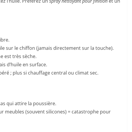
tez l’huile. Préférez un
spray nettoyant pour finition
et un
ibre.
le sur le chiffon (jamais directement sur la touche).
he est très sèche.
is d’huile en surface.
éré ; plus si chauffage central ou climat sec.
ras qui attire la poussière.
ur meubles (souvent silicones) = catastrophe pour