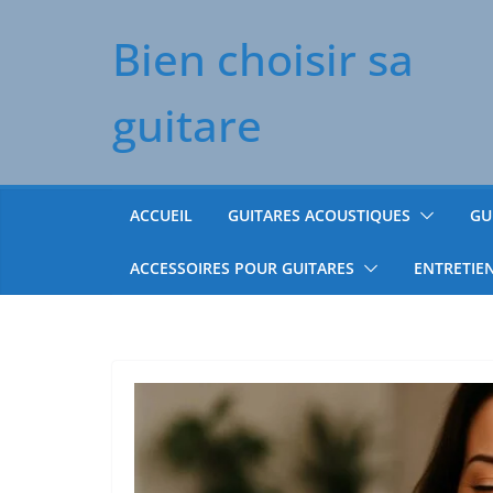
Passer
Bien choisir sa
au
contenu
guitare
ACCUEIL
GUITARES ACOUSTIQUES
GU
ACCESSOIRES POUR GUITARES
ENTRETIE