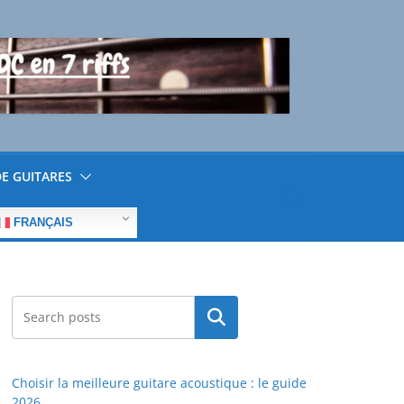
E GUITARES
FRANÇAIS
Rechercher
Choisir la meilleure guitare acoustique : le guide
2026