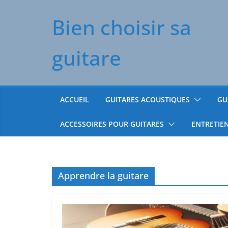
Passer
Bien choisir sa
au
contenu
guitare
ACCUEIL
GUITARES ACOUSTIQUES
GU
ACCESSOIRES POUR GUITARES
ENTRETIE
Apprendre la guitare