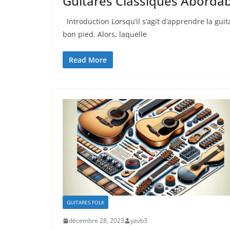
Guitares Classiques Abordab
Introduction Lorsqu’il s’agit d’apprendre ⁢la‌ gui
bon pied. Alors, ‌laquelle⁢
Read More
GUITARES FOLK
décembre 28, 2023
yavb3