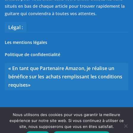
situés en bas de chaque article pour trouver rapidement la
guitare qui conviendra à toutes vos attentes.
Légal :
Les mentions légales
Politique de confidentialité
« En tant que Partenaire Amazon, je réalise un
bénéfice sur les achats remplissant les conditions
requises»
Nous utilisons des cookies pour vous garantir la meilleure
Copyright © 2026
Bien choisir sa guitare
. Tous droits
expérience sur notre site web. Si vous continuez à utiliser ce
réservés.
site, nous supposerons que vous en êtes satisfait.