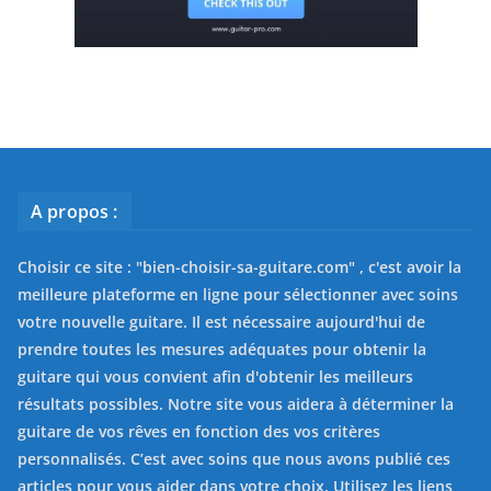
A propos :
Choisir ce site : "
bien-choisir-sa-guitare.com
" , c'est avoir la
meilleure plateforme en ligne pour sélectionner avec soins
votre nouvelle guitare. Il est nécessaire aujourd'hui de
prendre toutes les mesures adéquates pour obtenir la
guitare qui vous convient afin d'obtenir les meilleurs
résultats possibles. Notre site vous aidera à déterminer la
guitare de vos rêves en fonction des vos critères
personnalisés. C’est avec soins que nous avons publié ces
articles pour vous aider dans votre choix. Utilisez les liens