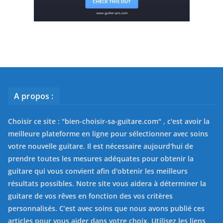
A propos :
Choisir ce site : "
bien-choisir-sa-guitare.com
" , c'est avoir la
meilleure plateforme en ligne pour sélectionner avec soins
votre nouvelle guitare. Il est nécessaire aujourd'hui de
prendre toutes les mesures adéquates pour obtenir la
guitare qui vous convient afin d'obtenir les meilleurs
résultats possibles. Notre site vous aidera à déterminer la
guitare de vos rêves en fonction des vos critères
personnalisés. C’est avec soins que nous avons publié ces
articles pour vous aider dans votre choix. Utilisez les liens