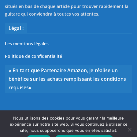
situés en bas de chaque article pour trouver rapidement la
guitare qui conviendra à toutes vos attentes.
Légal :
Les mentions légales
Politique de confidentialité
« En tant que Partenaire Amazon, je réalise un
bénéfice sur les achats remplissant les conditions
requises»
Nous utilisons des cookies pour vous garantir la meilleure
Copyright © 2026
Bien choisir sa guitare
. Tous droits
expérience sur notre site web. Si vous continuez à utiliser ce
réservés.
site, nous supposerons que vous en êtes satisfait.