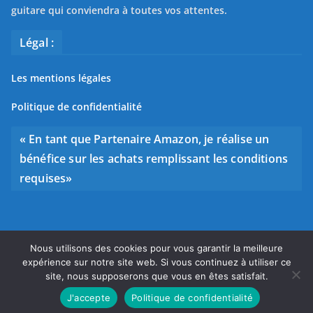
guitare qui conviendra à toutes vos attentes.
Légal :
Les mentions légales
Politique de confidentialité
« En tant que Partenaire Amazon, je réalise un
bénéfice sur les achats remplissant les conditions
requises»
Nous utilisons des cookies pour vous garantir la meilleure
Copyright © 2026
Bien choisir sa guitare
. Tous droits
expérience sur notre site web. Si vous continuez à utiliser ce
réservés.
site, nous supposerons que vous en êtes satisfait.
Theme
ColorMag
par ThemeGrill. Propulsé par
WordPress
.
J'accepte
Politique de confidentialité