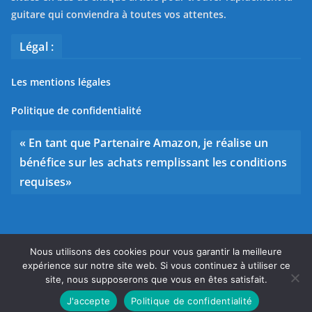
guitare qui conviendra à toutes vos attentes.
Légal :
Les mentions légales
Politique de confidentialité
« En tant que Partenaire Amazon, je réalise un
bénéfice sur les achats remplissant les conditions
requises»
Nous utilisons des cookies pour vous garantir la meilleure
Copyright © 2026
Bien choisir sa guitare
. Tous droits
expérience sur notre site web. Si vous continuez à utiliser ce
réservés.
site, nous supposerons que vous en êtes satisfait.
Theme
ColorMag
par ThemeGrill. Propulsé par
WordPress
.
J'accepte
Politique de confidentialité