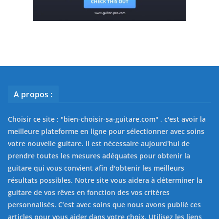
A propos :
Choisir ce site : "
bien-choisir-sa-guitare.com
" , c'est avoir la
meilleure plateforme en ligne pour sélectionner avec soins
votre nouvelle guitare. Il est nécessaire aujourd'hui de
prendre toutes les mesures adéquates pour obtenir la
guitare qui vous convient afin d'obtenir les meilleurs
résultats possibles. Notre site vous aidera à déterminer la
guitare de vos rêves en fonction des vos critères
personnalisés. C’est avec soins que nous avons publié ces
articles pour vous aider dans votre choix. Utilisez les liens