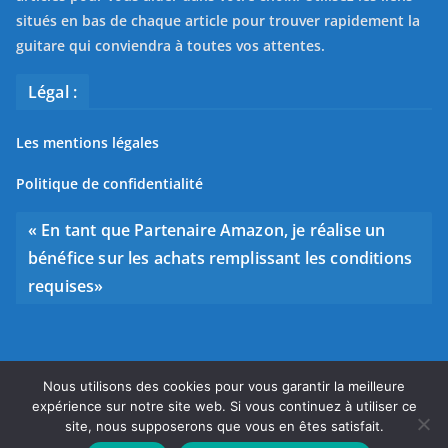
situés en bas de chaque article pour trouver rapidement la
guitare qui conviendra à toutes vos attentes.
Légal :
Les mentions légales
Politique de confidentialité
« En tant que Partenaire Amazon, je réalise un
bénéfice sur les achats remplissant les conditions
requises»
Nous utilisons des cookies pour vous garantir la meilleure
Copyright © 2026
Bien choisir sa guitare
. Tous droits
expérience sur notre site web. Si vous continuez à utiliser ce
réservés.
site, nous supposerons que vous en êtes satisfait.