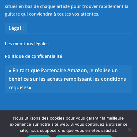
situés en bas de chaque article pour trouver rapidement la
guitare qui conviendra à toutes vos attentes.
Légal :
Les mentions légales
Politique de confidentialité
« En tant que Partenaire Amazon, je réalise un
bénéfice sur les achats remplissant les conditions
requises»
Nous utilisons des cookies pour vous garantir la meilleure
Copyright © 2026
Bien choisir sa guitare
. Tous droits
expérience sur notre site web. Si vous continuez à utiliser ce
réservés.
site, nous supposerons que vous en êtes satisfait.