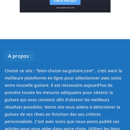
A propos :
Choisir ce site : "
bien-choisir-sa-guitare.com
" , c'est avoir la
meilleure plateforme en ligne pour sélectionner avec soins
votre nouvelle guitare. Il est nécessaire aujourd'hui de
prendre toutes les mesures adéquates pour obtenir la
guitare qui vous convient afin d'obtenir les meilleurs
résultats possibles. Notre site vous aidera à déterminer la
guitare de vos rêves en fonction des vos critères
personnalisés. C’est avec soins que nous avons publié ces
articles pour vous aider dans votre choix. Utilisez les liens