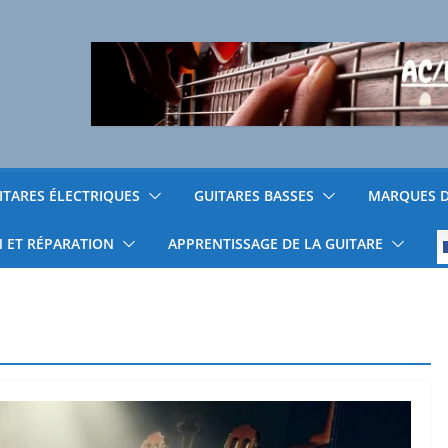
ITARES ÉLECTRIQUES
GUITARES BASSES
MARQUES D
N ET RÉPARATION
APPRENTISSAGE DE LA GUITARE