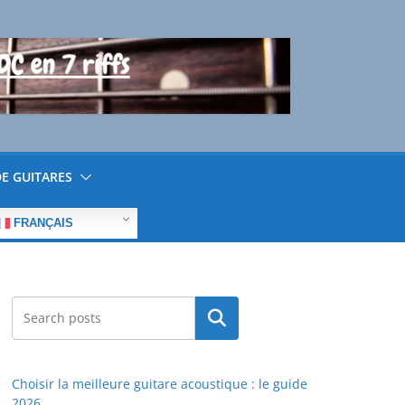
E GUITARES
FRANÇAIS
Rechercher
Choisir la meilleure guitare acoustique : le guide
2026