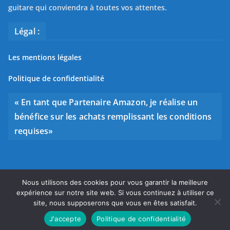
guitare qui conviendra à toutes vos attentes.
Légal :
Les mentions légales
Politique de confidentialité
« En tant que Partenaire Amazon, je réalise un
bénéfice sur les achats remplissant les conditions
requises»
Nous utilisons des cookies pour vous garantir la meilleure
Copyright © 2026
Bien choisir sa guitare
. Tous droits
expérience sur notre site web. Si vous continuez à utiliser ce
réservés.
site, nous supposerons que vous en êtes satisfait.
Theme
ColorMag
par ThemeGrill. Propulsé par
WordPress
.
J'accepte
Politique de confidentialité