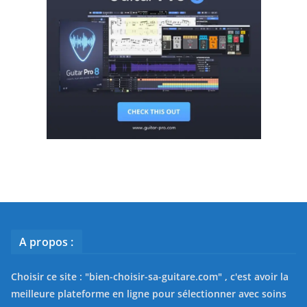
A propos :
Choisir ce site : "
bien-choisir-sa-guitare.com
" , c'est avoir la
meilleure plateforme en ligne pour sélectionner avec soins