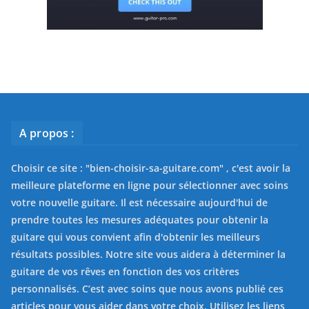
A propos :
Choisir ce site : "
bien-choisir-sa-guitare.com
" , c'est avoir la
meilleure plateforme en ligne pour sélectionner avec soins
votre nouvelle guitare. Il est nécessaire aujourd'hui de
prendre toutes les mesures adéquates pour obtenir la
guitare qui vous convient afin d'obtenir les meilleurs
résultats possibles. Notre site vous aidera à déterminer la
guitare de vos rêves en fonction des vos critères
personnalisés. C’est avec soins que nous avons publié ces
articles pour vous aider dans votre choix. Utilisez les liens