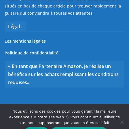
situés en bas de chaque article pour trouver rapidement la
guitare qui conviendra à toutes vos attentes.
Légal :
Les mentions légales
Politique de confidentialité
« En tant que Partenaire Amazon, je réalise un
bénéfice sur les achats remplissant les conditions
requises»
Nous utilisons des cookies pour vous garantir la meilleure
Copyright © 2026
Bien choisir sa guitare
. Tous droits
expérience sur notre site web. Si vous continuez à utiliser ce
réservés.
site, nous supposerons que vous en êtes satisfait.