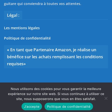
guitare qui conviendra à toutes vos attentes.
Légal :
Les mentions légales
Politique de confidentialité
« En tant que Partenaire Amazon, je réalise un
bénéfice sur les achats remplissant les conditions
requises»
Nous utilisons des cookies pour vous garantir la meilleure
Copyright © 2026
Bien choisir sa guitare
. Tous droits
expérience sur notre site web. Si vous continuez à utiliser ce
réservés.
site, nous supposerons que vous en êtes satisfait.
Theme
ColorMag
par ThemeGrill. Propulsé par
WordPress
.
J'accepte
Politique de confidentialité