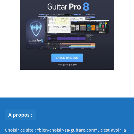
A propos :
Choisir ce site : "
bien-choisir-sa-guitare.com
" , c'est avoir la