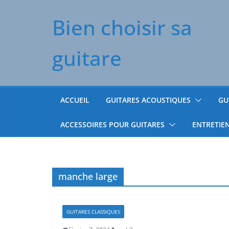
Passer
Bien choisir sa
au
contenu
guitare
ACCUEIL
GUITARES ACOUSTIQUES
GU
ACCESSOIRES POUR GUITARES
ENTRETIE
manche large
GUITARES CLASSIQUES