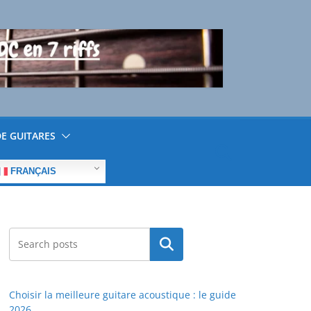
E GUITARES
FRANÇAIS
Rechercher
Choisir la meilleure guitare acoustique : le guide
2026