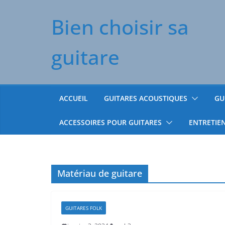
Passer
Bien choisir sa
au
contenu
guitare
ACCUEIL
GUITARES ACOUSTIQUES
GU
ACCESSOIRES POUR GUITARES
ENTRETIE
Matériau de guitare
GUITARES FOLK