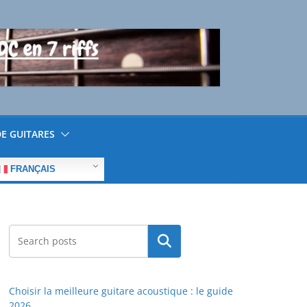
E GUITARES
FRANÇAIS
Rechercher
Choisir la meilleure guitare acoustique : le guide
2026