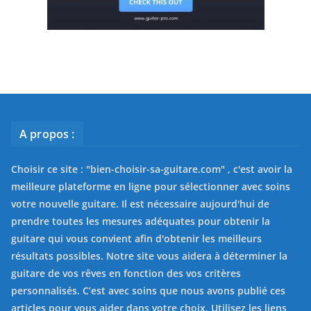
A propos :
Choisir ce site : "
bien-choisir-sa-guitare.com
" , c'est avoir la
meilleure plateforme en ligne pour sélectionner avec soins
votre nouvelle guitare. Il est nécessaire aujourd'hui de
prendre toutes les mesures adéquates pour obtenir la
guitare qui vous convient afin d'obtenir les meilleurs
résultats possibles. Notre site vous aidera à déterminer la
guitare de vos rêves en fonction des vos critères
personnalisés. C’est avec soins que nous avons publié ces
articles pour vous aider dans votre choix. Utilisez les liens