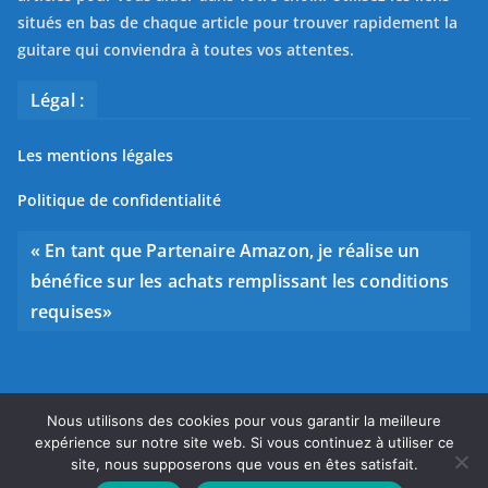
situés en bas de chaque article pour trouver rapidement la
guitare qui conviendra à toutes vos attentes.
Légal :
Les mentions légales
Politique de confidentialité
« En tant que Partenaire Amazon, je réalise un
bénéfice sur les achats remplissant les conditions
requises»
Nous utilisons des cookies pour vous garantir la meilleure
Copyright © 2026
Bien choisir sa guitare
. Tous droits
expérience sur notre site web. Si vous continuez à utiliser ce
réservés.
site, nous supposerons que vous en êtes satisfait.