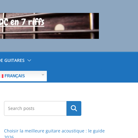
E GUITARES
FRANÇAIS
Rechercher
Choisir la meilleure guitare acoustique : le guide
2026