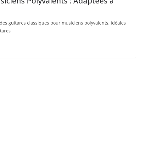
siciens Polyvalents : Adaptées à
des⁣ guitares‍ classiques pour ⁣musiciens polyvalents. Idéales
tares⁤