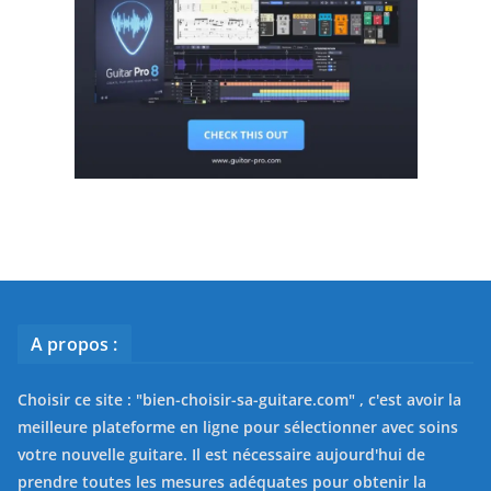
A propos :
Choisir ce site : "
bien-choisir-sa-guitare.com
" , c'est avoir la
meilleure plateforme en ligne pour sélectionner avec soins
votre nouvelle guitare. Il est nécessaire aujourd'hui de
prendre toutes les mesures adéquates pour obtenir la