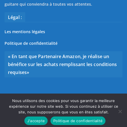
guitare qui conviendra à toutes vos attentes.
Légal :
Les mentions légales
Politique de confidentialité
« En tant que Partenaire Amazon, je réalise un
bénéfice sur les achats remplissant les conditions
requises»
Nous utilisons des cookies pour vous garantir la meilleure
Copyright © 2026
Bien choisir sa guitare
. Tous droits
expérience sur notre site web. Si vous continuez à utiliser ce
réservés.
site, nous supposerons que vous en êtes satisfait.
Theme
ColorMag
par ThemeGrill. Propulsé par
WordPress
.
J'accepte
Politique de confidentialité