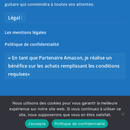
guitare qui conviendra à toutes vos attentes.
Légal :
Les mentions légales
Politique de confidentialité
« En tant que Partenaire Amazon, je réalise un
bénéfice sur les achats remplissant les conditions
requises»
Nous utilisons des cookies pour vous garantir la meilleure
Copyright © 2026
Bien choisir sa guitare
. Tous droits
expérience sur notre site web. Si vous continuez à utiliser ce
réservés.
site, nous supposerons que vous en êtes satisfait.
Theme
ColorMag
par ThemeGrill. Propulsé par
WordPress
.
J'accepte
Politique de confidentialité