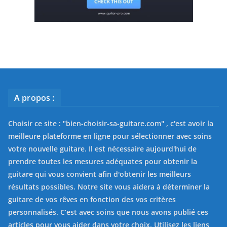
A propos :
Choisir ce site : "
bien-choisir-sa-guitare.com
" , c'est avoir la
meilleure plateforme en ligne pour sélectionner avec soins
votre nouvelle guitare. Il est nécessaire aujourd'hui de
prendre toutes les mesures adéquates pour obtenir la
guitare qui vous convient afin d'obtenir les meilleurs
résultats possibles. Notre site vous aidera à déterminer la
guitare de vos rêves en fonction des vos critères
personnalisés. C’est avec soins que nous avons publié ces
articles pour vous aider dans votre choix. Utilisez les liens