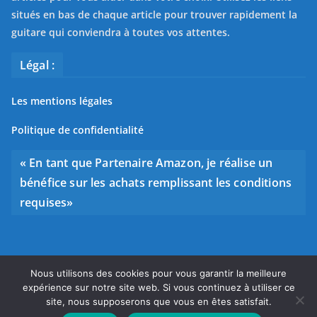
situés en bas de chaque article pour trouver rapidement la
guitare qui conviendra à toutes vos attentes.
Légal :
Les mentions légales
Politique de confidentialité
« En tant que Partenaire Amazon, je réalise un
bénéfice sur les achats remplissant les conditions
requises»
Nous utilisons des cookies pour vous garantir la meilleure
Copyright © 2026
Bien choisir sa guitare
. Tous droits
expérience sur notre site web. Si vous continuez à utiliser ce
réservés.
site, nous supposerons que vous en êtes satisfait.