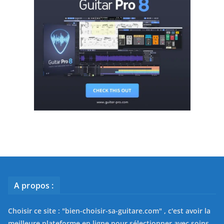
A propos :
Choisir ce site : "
bien-choisir-sa-guitare.com
" , c'est avoir la
meilleure plateforme en ligne pour sélectionner avec soins