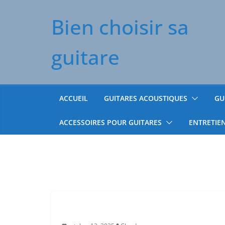
Passer
Bien choisir sa
au
contenu
guitare
ACCUEIL
GUITARES ACOUSTIQUES
GU
ACCESSOIRES POUR GUITARES
ENTRETIE
Uncategorized
UNCATEGORIZED