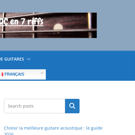
E GUITARES
FRANÇAIS
Rechercher
Choisir la meilleure guitare acoustique : le guide
2026