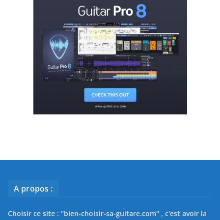
A propos :
Choisir ce site : "
bien-choisir-sa-guitare.com
" , c'est avoir la