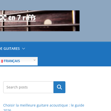
E GUITARES
FRANÇAIS
Rechercher
Choisir la meilleure guitare acoustique : le guide
2026