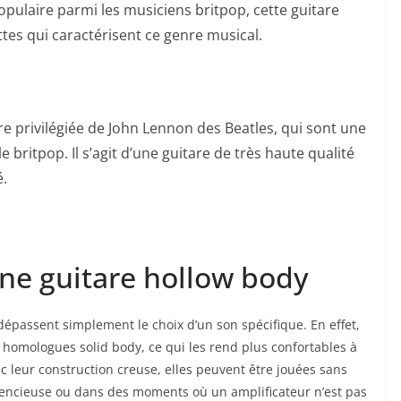
opulaire ​parmi les musiciens britpop, cette‍ guitare
ettes qui caractérisent ⁢ce genre musical.
are privilégiée de John Lennon⁢ des Beatles, qui sont⁤ une
 britpop. Il s’agit d’une guitare de très haute qualité​
é.
une guitare hollow body
 dépassent simplement le choix d’un son spécifique. En effet,
homologues⁢ solid body, ce qui ⁣les rend ⁤plus confortables⁤ à
c leur construction creuse, elles peuvent⁢ être jouées sans
lencieuse ou dans⁣ des moments où un ⁤amplificateur n’est⁢ pas