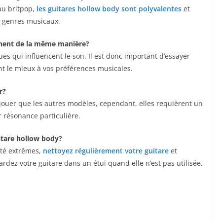
au britpop,
les guitares hollow ⁤body sont polyvalentes
et
e genres musicaux.
nnent de la​ même manière?
s qui influencent le son.⁤ Il est donc important d’essayer
t le mieux⁤ à vos préférences musicales.
r?
à jouer que ⁢les‍ autres modèles,⁢ cependant, elles requièrent un
r résonance particulière.
uitare hollow body?
ité extrêmes,
nettoyez régulièrement ‌votre guitare
et
rdez​ votre guitare dans un ⁣étui quand elle n’est pas ⁢utilisée.