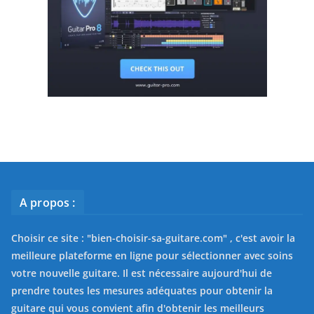
A propos :
Choisir ce site : "
bien-choisir-sa-guitare.com
" , c'est avoir la
meilleure plateforme en ligne pour sélectionner avec soins
votre nouvelle guitare. Il est nécessaire aujourd'hui de
prendre toutes les mesures adéquates pour obtenir la
guitare qui vous convient afin d'obtenir les meilleurs